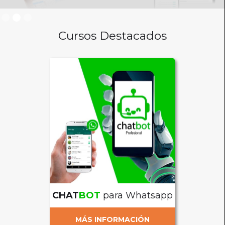
Slide 3 of 3.
Cursos Destacados
CHAT
BOT
para Whatsapp
MÁS INFORMACIÓN